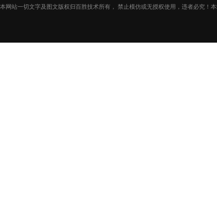
本网站一切文字及图文版权归百胜技术所有， 禁止模仿或无授权使用，违者必究！本